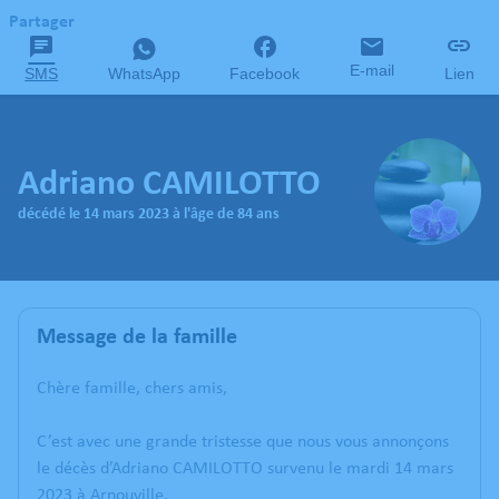
Partager
E-mail
SMS
WhatsApp
Facebook
Lien
Adriano CAMILOTTO
décédé le 14 mars 2023 à l'âge de 84 ans
Message de la famille
Chère famille, chers amis,
C’est avec une grande tristesse que nous vous annonçons
le décès d’Adriano CAMILOTTO survenu le mardi 14 mars
2023 à Arnouville.