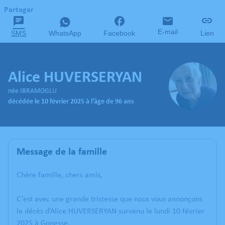
Partager
E-mail
SMS
WhatsApp
Facebook
Lien
Alice HUVERSERYAN
née IBRAMOGLU
décédée le 10 février 2025 à l'âge de 96 ans
Message de la famille
Chère famille, chers amis,
C’est avec une grande tristesse que nous vous annonçons
le décès d’Alice HUVERSERYAN survenu le lundi 10 février
2025 à Gonesse.