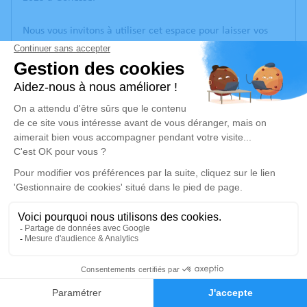
Nous vous invitons à utiliser cet espace pour laisser vos
condoléances, partager des photos souvenirs, une
anecdote ou exprimer vos pensées à travers des poèmes
ou des textes. Cet endroit est un lieu d'expression dédié à
honorer la mémoire d’Alice HUVERSERYAN.
Un service de plantation d’arbre hommage est
disponible
ici
.
Je rends hommage
Cérémonie religieuse
jeudi 13 février 2025 à 14h30
Eglise Apostolique Arménienne d'Arnouville
4
33, Rue Saint-Just
95400 Arnouville
Faire-part
Hommages