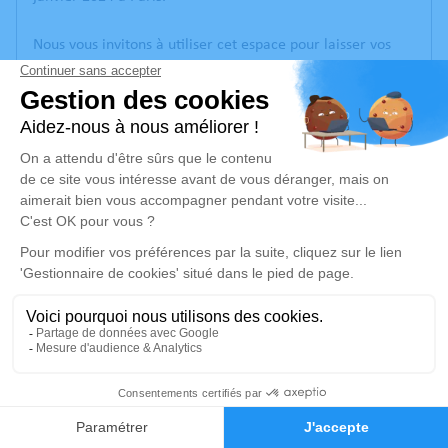
Nous vous invitons à utiliser cet espace pour laisser vos
condoléances, partager des photos souvenirs, une
anecdote ou exprimer vos pensées à travers des poèmes
ou des textes. Cet endroit est un lieu d'expression dédié à
honorer la mémoire d’Anais AVEDIKIAN.
Un service de plantation d’arbre hommage est
disponible
ici
.
Je rends hommage
Cérémonie religieuse
vendredi 12 janvier 2024 à 10h00
Église Evangélique Arménienne d'Issy-les-
12
Moulineaux
28 Avenue Bourgain
Faire-part
Hommages
92130 Issy-les-Moulineaux