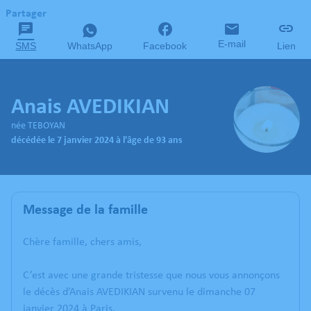
Partager
E-mail
SMS
WhatsApp
Facebook
Lien
Anais AVEDIKIAN
née TEBOYAN
décédée le 7 janvier 2024 à l'âge de 93 ans
Message de la famille
Chère famille, chers amis,
C’est avec une grande tristesse que nous vous annonçons
le décès d’Anais AVEDIKIAN survenu le dimanche 07
janvier 2024 à Paris.