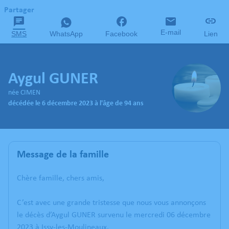
Partager
E-mail
SMS
WhatsApp
Facebook
Lien
Aygul GUNER
née CIMEN
décédée le 6 décembre 2023 à l'âge de 94 ans
Message de la famille
Chère famille, chers amis,
C’est avec une grande tristesse que nous vous annonçons
le décès d’Aygul GUNER survenu le mercredi 06 décembre
2023 à Issy-les-Moulineaux.