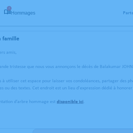
2
Hommages
Part
 famille
ers amis,
rande tristesse que nous vous annonçons le décès de Balakumar JOHN
s à utiliser cet espace pour laisser vos condoléances, partager des 
s ou des textes. Cet endroit est un lieu d'expression dédié à hono
antation d’arbre hommage est
disponible ici
.