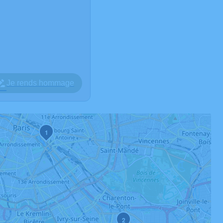
Je rends hommage
1
2