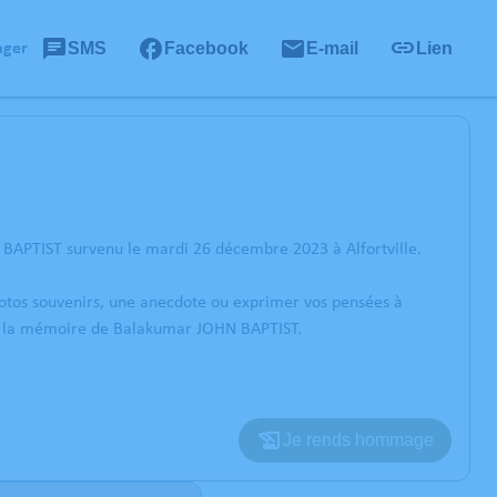
SMS
Facebook
E-mail
Lien
ager
 BAPTIST survenu le mardi 26 décembre 2023 à Alfortville.
photos souvenirs, une anecdote ou exprimer vos pensées à
rer la mémoire de Balakumar JOHN BAPTIST.
Je rends hommage