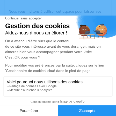
Nous vous invitons à utiliser cet espace pour laisser vos
condoléances, partager des photos souvenirs, une
anecdote ou exprimer vos pensées à travers des poèmes
ou des textes. Cet endroit est un lieu d'expression dédié à
honorer la mémoire de Bleuette KISS.
Un service de plantation d’arbre hommage est
disponible
ici
.
Je rends hommage
Cérémonie religieuse
mercredi 10 juillet 2024 à 10h00
Église Notre Dame de la Paix d'Arnouville
1
16 Avenue de Choiseul
95400 Arnouville
Faire-part
Hommages