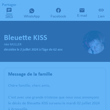
Partager
E-mail
SMS
WhatsApp
Facebook
Lien
Bleuette KISS
née MULLER
décédée le 2 juillet 2024 à l'âge de 62 ans
Message de la famille
Chère famille, chers amis,
C’est avec une grande tristesse que nous vous annonçons
le décès de Bleuette KISS survenu le mardi 02 juillet 2024
à Arnouville.