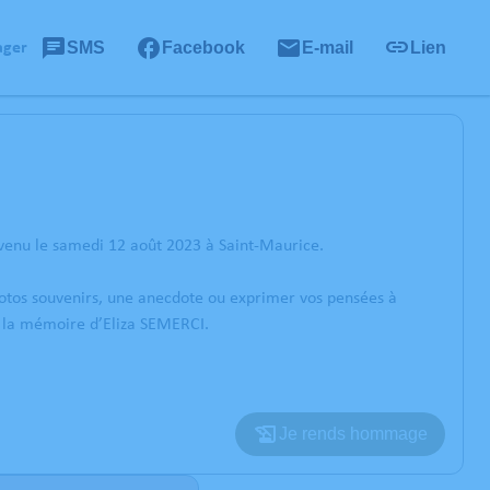
SMS
Facebook
E-mail
Lien
ager
rvenu le samedi 12 août 2023 à Saint-Maurice.
photos souvenirs, une anecdote ou exprimer vos pensées à
r la mémoire d’Eliza SEMERCI.
Je rends hommage