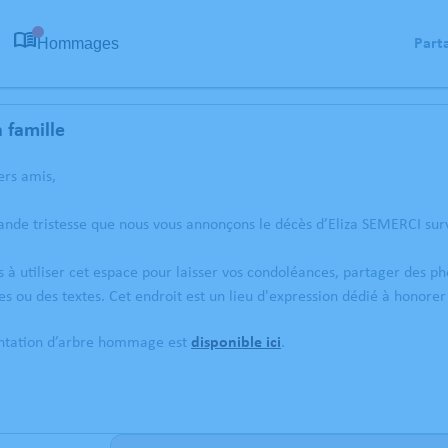
Hommages
Part
0
 famille
ers amis,
ande tristesse que nous vous annonçons le décès d’Eliza SEMERCI su
s à utiliser cet espace pour laisser vos condoléances, partager des 
s ou des textes. Cet endroit est un lieu d'expression dédié à honore
antation d’arbre hommage est
disponible ici
.