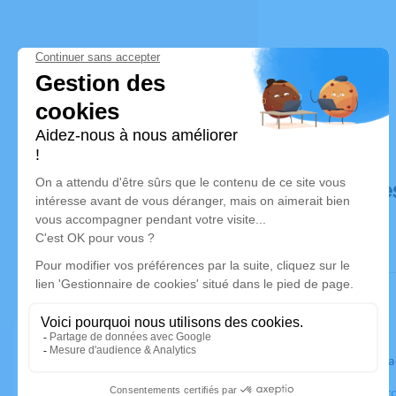
Déroulé de
Le jeudi 17
Eglise Apost