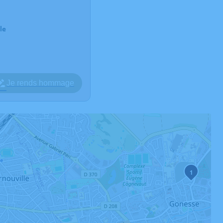
le
Je rends hommage
1