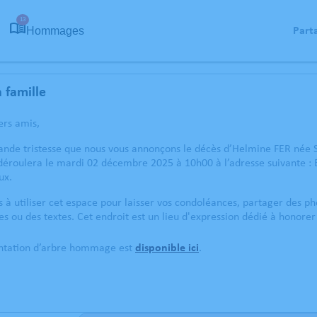
13
Hommages
Part
 famille
ers amis,
rande tristesse que nous vous annonçons le décès d’Helmine FER née
déroulera le mardi 02 décembre 2025 à 10h00 à l’adresse suivante : 
ux.
s à utiliser cet espace pour laisser vos condoléances, partager des 
s ou des textes. Cet endroit est un lieu d'expression dédié à honor
antation d’arbre hommage est
disponible ici
.