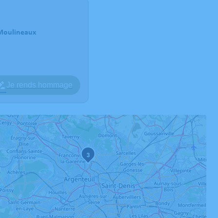
-Moulineaux
Je rends hommage
3