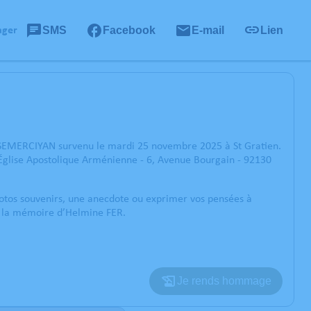
SMS
Facebook
E-mail
Lien
ager
 SEMERCIYAN survenu le mardi 25 novembre 2025 à St Gratien.
Église Apostolique Arménienne - 6, Avenue Bourgain - 92130
photos souvenirs, une anecdote ou exprimer vos pensées à
er la mémoire d’Helmine FER.
Je rends hommage