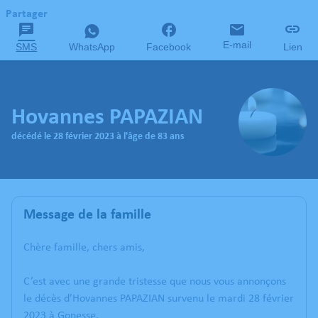
Partager
E-mail
SMS
WhatsApp
Facebook
Lien
Hovannes PAPAZIAN
décédé le 28 février 2023 à l'âge de 83 ans
Message de la famille
Chère famille, chers amis,
C’est avec une grande tristesse que nous vous annonçons
le décès d’Hovannes PAPAZIAN survenu le mardi 28 février
2023 à Gonesse.