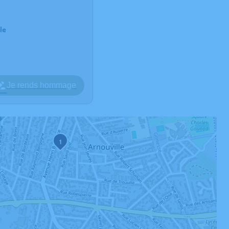
le
Je rends hommage
1