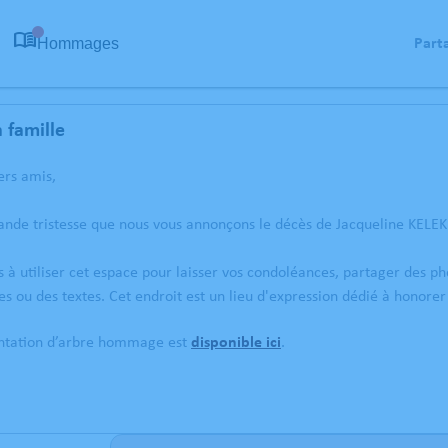
Hommages
Part
0
 famille
ers amis,
ande tristesse que nous vous annonçons le décès de Jacqueline KELE
s à utiliser cet espace pour laisser vos condoléances, partager des 
s ou des textes. Cet endroit est un lieu d'expression dédié à honore
antation d’arbre hommage est
disponible ici
.