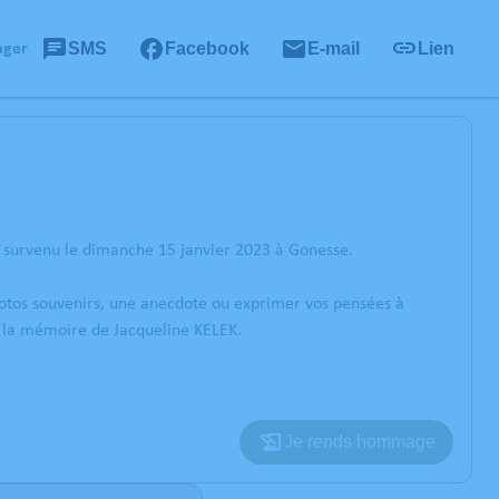
SMS
Facebook
E-mail
Lien
ager
K survenu le dimanche 15 janvier 2023 à Gonesse.
photos souvenirs, une anecdote ou exprimer vos pensées à
r la mémoire de Jacqueline KELEK.
Je rends hommage