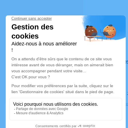
Déroulé de
Le vendredi
Eglise Apost
Arnouville