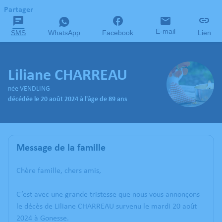
Partager
E-mail
SMS
WhatsApp
Facebook
Lien
Liliane CHARREAU
née VENDLING
décédée le 20 août 2024 à l'âge de 89 ans
Message de la famille
Chère famille, chers amis,
C’est avec une grande tristesse que nous vous annonçons
le décès de Liliane CHARREAU survenu le mardi 20 août
2024 à Gonesse.