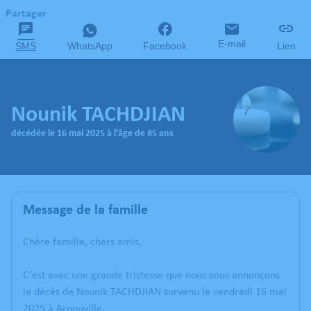
Partager
E-mail
SMS
WhatsApp
Facebook
Lien
Nounik TACHDJIAN
décédée le 16 mai 2025 à l'âge de 85 ans
Message de la famille
Chère famille, chers amis,
C’est avec une grande tristesse que nous vous annonçons
le décès de Nounik TACHDJIAN survenu le vendredi 16 mai
2025 à Arnouville.