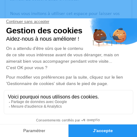
Nous vous invitons à utiliser cet espace pour laisser vos
condoléances, partager des photos souvenirs, une
anecdote ou exprimer vos pensées à travers des poèmes
ou des textes. Cet endroit est un lieu d'expression dédié à
honorer la mémoire de Pedro Juan BERNES CHUECOS.
Un service de plantation d’arbre hommage est
disponible
ici
.
Je rends hommage
Cérémonie religieuse
jeudi 26 octobre 2023 à 14h30
Eglise Apostolique Arménienne d'Issy-les-
24
Moulineaux
6, Avenue Bourgain
Faire-part
Hommages
92130 Issy-les-Moulineaux