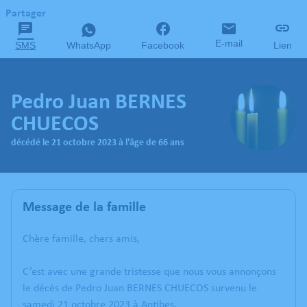
Partager
E-mail
SMS
WhatsApp
Facebook
Lien
Pedro Juan BERNES
CHUECOS
décédé le 21 octobre 2023 à l'âge de 66 ans
Message de la famille
Chère famille, chers amis,
C’est avec une grande tristesse que nous vous annonçons
le décès de Pedro Juan BERNES CHUECOS survenu le
samedi 21 octobre 2023 à Antibes.