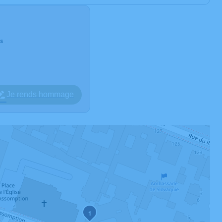
s
Je rends hommage
1