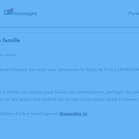
Hommages
Part
0
 famille
ers amis,
rande tristesse que nous vous annonçons le décès de Prisca LEMBO
s à utiliser cet espace pour laisser vos condoléances, partager des 
es ou des textes. Cet endroit est un lieu d'expression dédié à ho
antation d’arbre hommage est
disponible ici
.