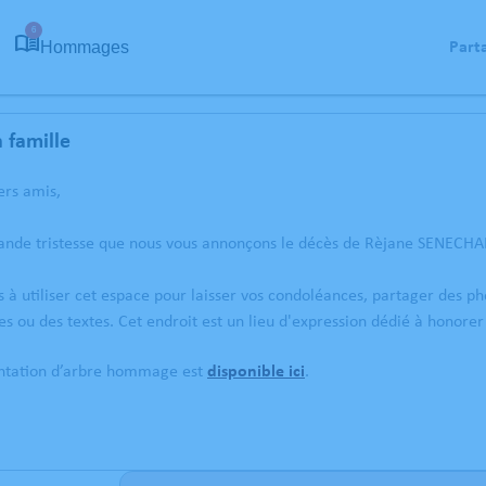
6
Hommages
Part
 famille
ers amis,
rande tristesse que nous vous annonçons le décès de Rèjane SENECH
s à utiliser cet espace pour laisser vos condoléances, partager des 
s ou des textes. Cet endroit est un lieu d'expression dédié à hono
antation d’arbre hommage est
disponible ici
.