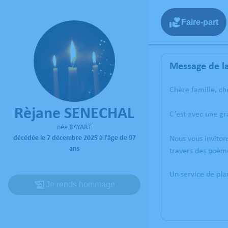
Faire-part
Message de la
Chère famille, ch
Rèjane SENECHAL
C’est avec une g
née BAYART
décédée le 7 décembre 2025 à l'âge de 97
Nous vous inviton
ans
travers des poème
Un service de pl
Je rends hommage