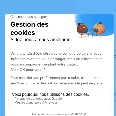
Déroulé de
Le vendredi
Eglise Catho
95400 Arnouv