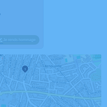
e
Je rends hommage
1