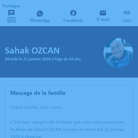
Partager
E-mail
SMS
WhatsApp
Facebook
Lien
Sahak OZCAN
décédé le 21 janvier 2026 à l'âge de 83 ans
Message de la famille
Chère famille, chers amis,
C’est avec une grande tristesse que nous vous annonçons
le décès de Sahak OZCAN survenu le mercredi 21 janvier
2026 à Gonesse.