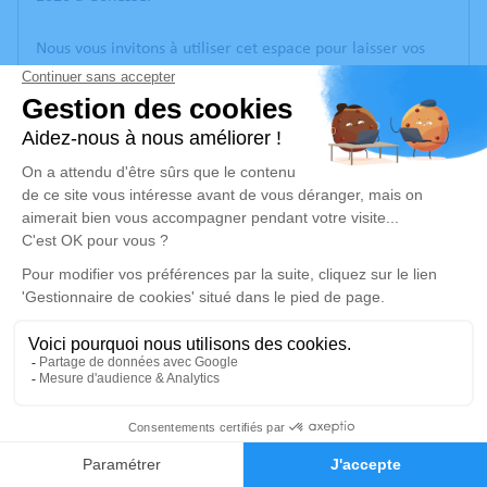
Nous vous invitons à utiliser cet espace pour laisser vos
condoléances, partager des photos souvenirs, une
anecdote ou exprimer vos pensées à travers des poèmes
ou des textes. Cet endroit est un lieu d'expression dédié à
honorer la mémoire de Sahak OZCAN.
Un service de plantation d’arbre hommage est
disponible
ici
.
Je rends hommage
Cérémonie religieuse
lundi 26 janvier 2026 à 10h30
Eglise Apostolique Arménienne d'Arnouville
9
33, Rue Saint-Just
95400 Arnouville
Faire-part
Hommages