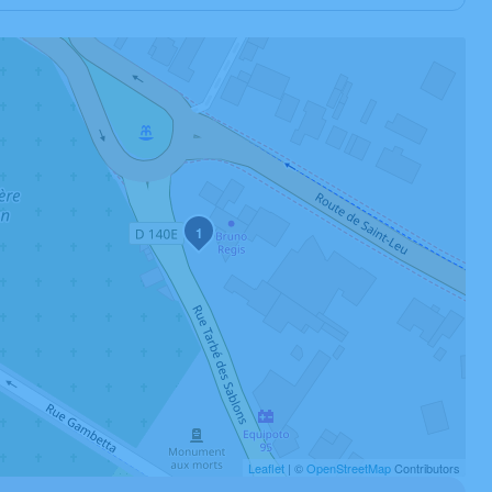
1
Leaflet
| ©
OpenStreetMap
Contributors