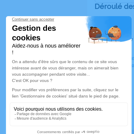
Déroulé de
Du mardi 27 février 2024 à 15h00 au vendredi 01 mars 2024 à
10h00
Chambre Funé
95600 Eaub