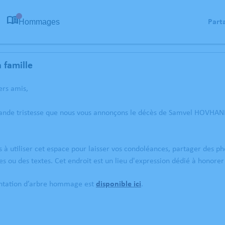
Hommages
Part
0
 famille
ers amis,
rande tristesse que nous vous annonçons le décès de Samvel HOVHANN
s à utiliser cet espace pour laisser vos condoléances, partager des 
es ou des textes. Cet endroit est un lieu d'expression dédié à hon
antation d’arbre hommage est
disponible ici
.