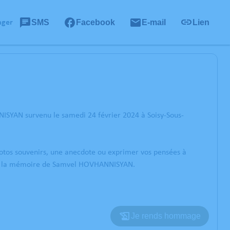
SMS
Facebook
E-mail
Lien
ager
ISYAN survenu le samedi 24 février 2024 à Soisy-Sous-
photos souvenirs, une anecdote ou exprimer vos pensées à
orer la mémoire de Samvel HOVHANNISYAN.
Je rends hommage