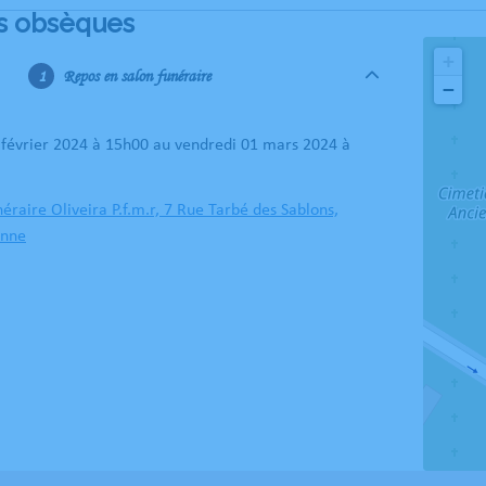
s obsèques
+
Repos en salon funéraire
−
raire Oliveira P.f.m.r, 7 Rue Tarbé des Sablons,
onne