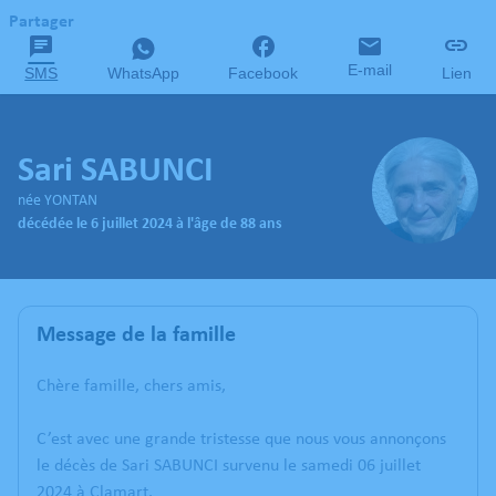
Partager
E-mail
SMS
WhatsApp
Facebook
Lien
Sari SABUNCI
née YONTAN
décédée le 6 juillet 2024 à l'âge de 88 ans
Message de la famille
Chère famille, chers amis,
C’est avec une grande tristesse que nous vous annonçons
le décès de Sari SABUNCI survenu le samedi 06 juillet
2024 à Clamart.