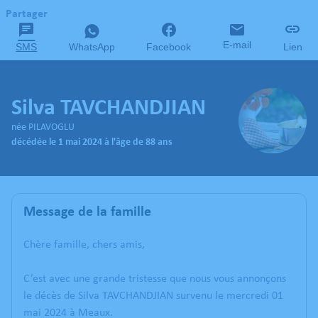
Partager
E-mail
SMS
WhatsApp
Facebook
Lien
Silva TAVCHANDJIAN
née PILAVOGLU
décédée le 1 mai 2024 à l'âge de 88 ans
Message de la famille
Chère famille, chers amis,
C’est avec une grande tristesse que nous vous annonçons
le décès de Silva TAVCHANDJIAN survenu le mercredi 01
mai 2024 à Meaux.