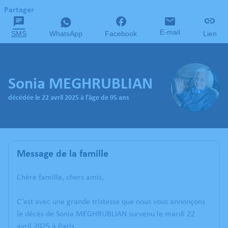
Partager
E-mail
SMS
WhatsApp
Facebook
Lien
Sonia MEGHRUBLIAN
décédée le 22 avril 2025 à l'âge de 95 ans
Message de la famille
Chère famille, chers amis,
C’est avec une grande tristesse que nous vous annonçons
le décès de Sonia MEGHRUBLIAN survenu le mardi 22
avril 2025 à Paris.