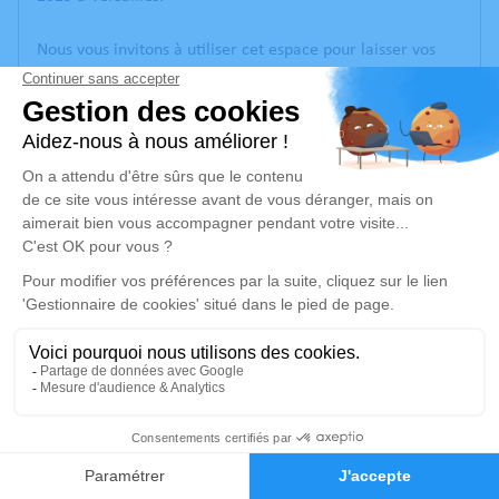
Nous vous invitons à utiliser cet espace pour laisser vos
condoléances, partager des photos souvenirs, une
anecdote ou exprimer vos pensées à travers des poèmes
ou des textes. Cet endroit est un lieu d'expression dédié à
honorer la mémoire de Sophie VIGUIER.
Un service de plantation d’arbre hommage est
disponible
ici
.
Je rends hommage
Crémation
samedi 26 juillet 2025 à 11h00
Crématorium de Cormeilles-en-Parisis
151
27 Georges Méliès
95240 Cormeilles-en-Parisis
Faire-part
Hommages