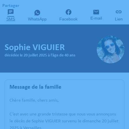
Partager
E-mail
SMS
WhatsApp
Facebook
Lien
Sophie VIGUIER
décédée le 20 juillet 2025 à l'âge de 40 ans
Message de la famille
Chère famille, chers amis,
C’est avec une grande tristesse que nous vous annonçons
le décès de Sophie VIGUIER survenu le dimanche 20 juillet
2025 à Versailles.