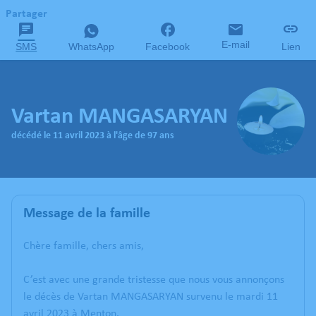
Partager
E-mail
SMS
WhatsApp
Facebook
Lien
Vartan MANGASARYAN
décédé le 11 avril 2023 à l'âge de 97 ans
Message de la famille
Chère famille, chers amis,
C’est avec une grande tristesse que nous vous annonçons
le décès de Vartan MANGASARYAN survenu le mardi 11
avril 2023 à Menton.