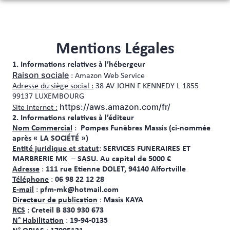
Aller
au
NOS SERVICES
contenu
NOS AGENCES
ORGANISER DES OBSÈQUES
Mentions Légales
ESPACES HOMMAGES
1. Informations relatives à l’hébergeur
ALFORTVILLE
PRÉVOIR SES OBSÈQUES
Raison sociale
: Amazon Web Service
ESPACE FAMILLE
Adresse du siège social :
38 AV JOHN F KENNEDY L 1855
CLAMART
MONUMENTS FUNÉRAIRES
99137 LUXEMBOURG
LIVRE D’OR
https://aws.amazon.com/fr/
Site internet :
ARNOUVILLE
SERVICES AUX FAMILLES
2. Informations relatives à l’éditeur
Nom Commercial
:
Pompes Funèbres Massis (ci-nommée
après « LA SOCIÉTÉ »)
Entité juridique et statut
:
SERVICES FUNERAIRES ET
MARBRERIE MK
–
SASU. Au capital de 5000 €
Adresse
:
111 rue Etienne DOLET, 94140 Alfortville
Téléphone
:
06 98 22 12 28
E-mail
:
pfm-mk@hotmail.com
Directeur de publication
:
Masis KAYA
RCS
:
Creteil B 830 930 673
N° Habilitation
:
19-94-0135