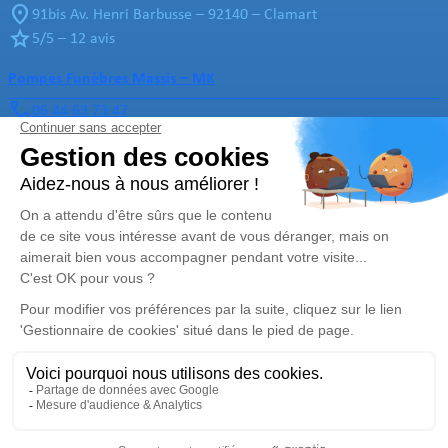
91bis Av. Henri Barbusse – 92140 – Clamart
5/5 – 12 avis
Pompes Funèbres Massis – MK
06 44 63 73 47
pfm-mk@hotmail.com
34 Rue Jean Jaurès – 95400 – Arnouville
5/5 – 23 avis
Nos Services
Liens utiles
Organiser des obsèques
Avis de décès
Monuments funéraires
Demande de rendez-vous en
agence
Services aux familles
Nos réseaux sociaux
Mentions légales
Politique de traitement des données personnelles
Politique d’utilisation des cookies
Gestionnaire de cookies