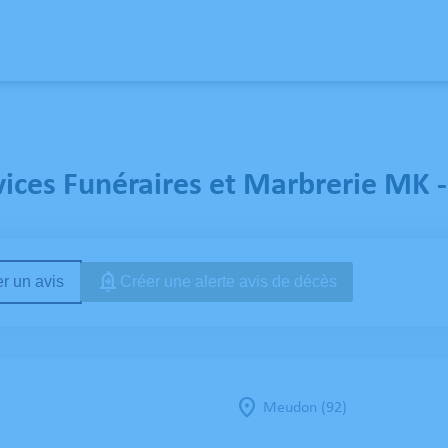
 SERVICES
NOS AGENCES
ESPACES HOMMAGES
ESPACE FAMILLE
LIVRE 
vices Funéraires et Marbrerie MK
r un avis
Créer une alerte avis de décès
Meudon (92)