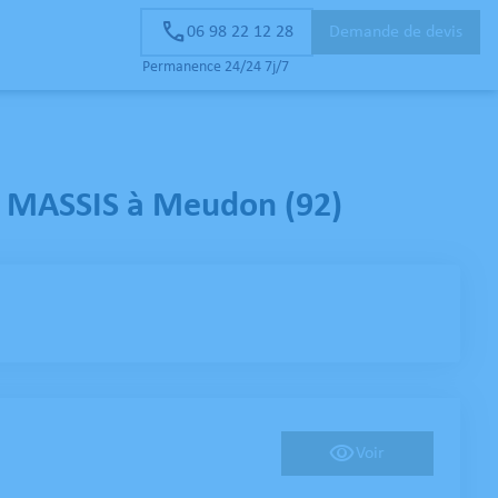
06 98 22 12 28
Demande de devis
D’OR
Permanence 24/24 7j/7
 - MASSIS à Meudon (92)
Voir