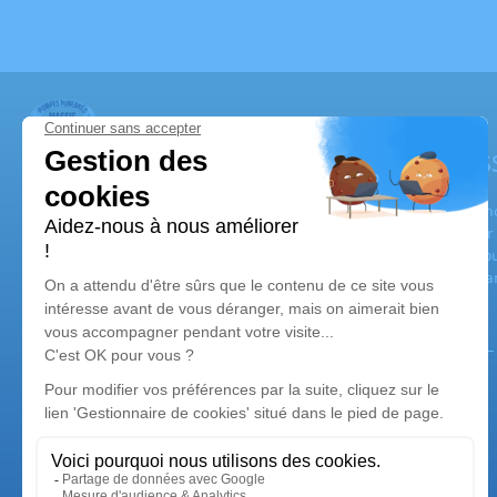
Services Funéraires et Marbrerie MK - MAS
Paroles du Gérant :
"A mes familles, je veux leur exprimer toute mon empathie et mo
entente car la transparence primordiale. Je me suis vu organise
Charly KOUBESSERIAN ou encore Mr Jean-Michel LEULLIOT. Depuis
toujours d'avoir le souci du détail et de la qualité face à la co
Nos agences
Pompes Funèbres Massis - MK
06 44 63 73 47
pfm-mk@hotmail.com
111 Rue Etienne Dolet - 94140 - Alfortville
5/5 - 37 avis