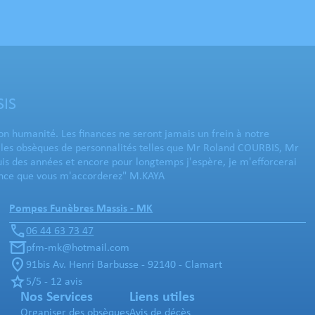
SIS
n humanité. Les finances ne seront jamais un frein à notre
r les obsèques de personnalités telles que Mr Roland COURBIS, Mr
 des années et encore pour longtemps j'espère, je m'efforcerai
nfiance que vous m'accorderez" M.KAYA
Pompes Funèbres Massis - MK
06 44 63 73 47
pfm-mk@hotmail.com
91bis Av. Henri Barbusse - 92140 - Clamart
5/5 - 12 avis
Nos Services
Liens utiles
Organiser des obsèques
Avis de décès