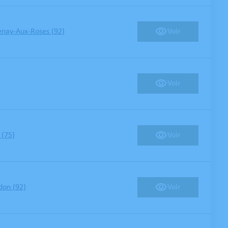
Voir
enay-Aux-Roses (92)
Voir
Voir
 (75)
Voir
on (92)