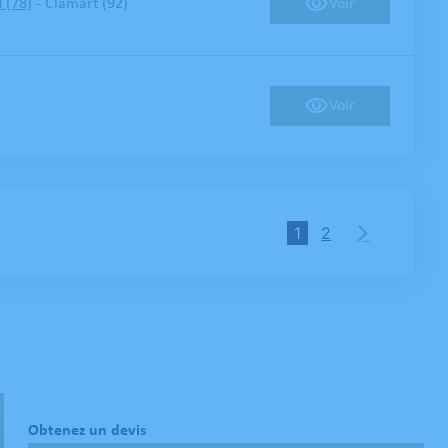
-
Voir
 (78)
Clamart (92)
Voir
1
2
Obtenez un devis