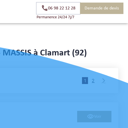
06 98 22 12 28
Demande de devis
D’OR
Permanence 24/24 7j/7
- MASSIS à Clamart (92)
1
2
Voir