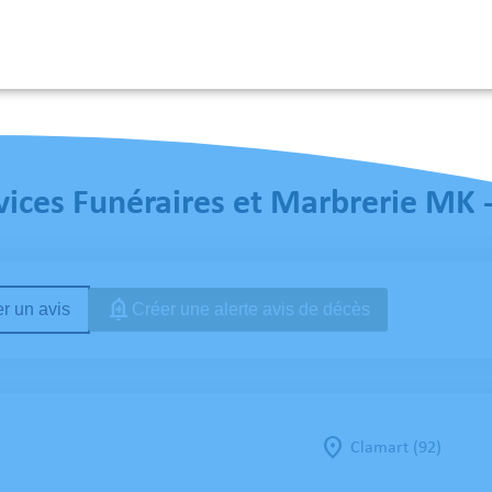
 SERVICES
NOS AGENCES
ESPACES HOMMAGES
ESPACE FAMILLE
LIVRE 
vices Funéraires et Marbrerie MK 
r un avis
Créer une alerte avis de décès
Clamart (92)