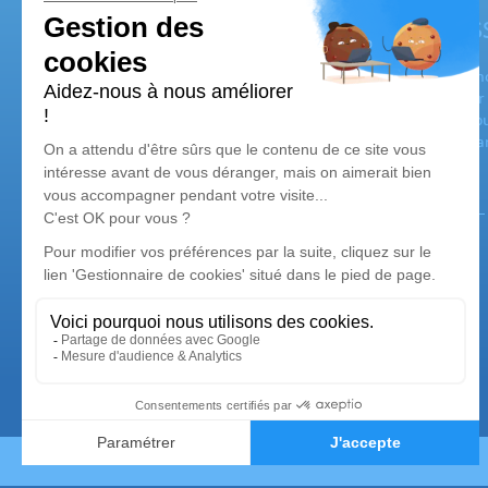
Services Funéraires et Marbrerie MK - MAS
Paroles du Gérant :
"A mes familles, je veux leur exprimer toute mon empathie et mo
entente car la transparence primordiale. Je me suis vu organise
Charly KOUBESSERIAN ou encore Mr Jean-Michel LEULLIOT. Depuis
toujours d'avoir le souci du détail et de la qualité face à la co
Nos agences
Pompes Funèbres Massis - MK
06 44 63 73 47
pfm-mk@hotmail.com
111 Rue Etienne Dolet - 94140 - Alfortville
5/5 - 37 avis